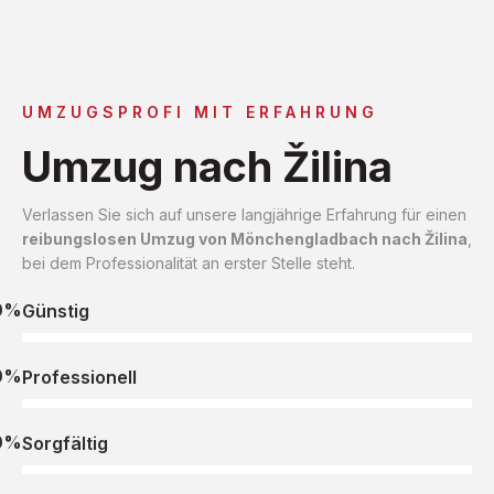
UMZUGSPROFI MIT ERFAHRUNG
Umzug nach Žilina
Verlassen Sie sich auf unsere langjährige Erfahrung für einen
reibungslosen Umzug von Mönchengladbach nach Žilina
,
bei dem Professionalität an erster Stelle steht.
0%
Günstig
0%
Professionell
0%
Sorgfältig