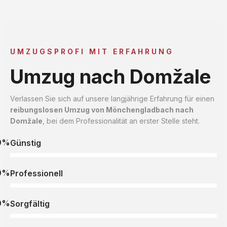
UMZUGSPROFI MIT ERFAHRUNG
Umzug nach Domžale
Verlassen Sie sich auf unsere langjährige Erfahrung für einen
reibungslosen Umzug von Mönchengladbach nach
Domžale
, bei dem Professionalität an erster Stelle steht.
0%
Günstig
0%
Professionell
0%
Sorgfältig