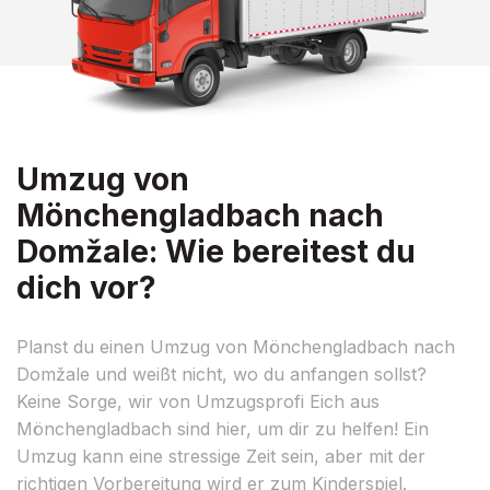
Umzug von
Mönchengladbach nach
Domžale: Wie bereitest du
dich vor?
Planst du einen Umzug von Mönchengladbach nach
Domžale und weißt nicht, wo du anfangen sollst?
Keine Sorge, wir von Umzugsprofi Eich aus
Mönchengladbach sind hier, um dir zu helfen! Ein
Umzug kann eine stressige Zeit sein, aber mit der
richtigen Vorbereitung wird er zum Kinderspiel.