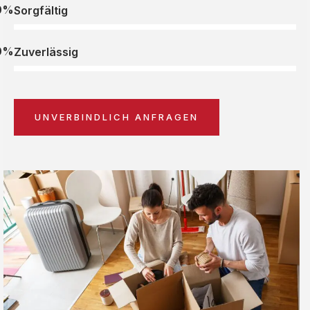
0%
Sorgfältig
0%
Zuverlässig
UNVERBINDLICH ANFRAGEN