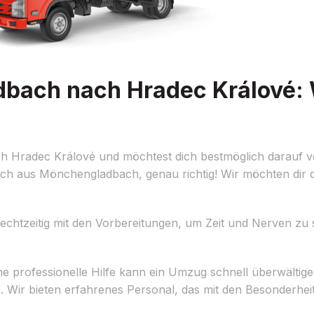
ach nach Hradec Králové: W
Hradec Králové und möchtest dich bestmöglich darauf vo
ch aus Mönchengladbach, genau richtig! Wir möchten dir 
chtzeitig mit den Vorbereitungen, um Zeit und Nerven zu s
 professionelle Hilfe kann ein Umzug schnell überwältig
. Wir bieten erfahrenes Personal, das mit den Besonderh