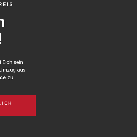
REIS
h
!
Eich sein
 Umzug aus
ice
zu
LICH