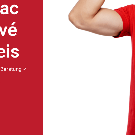
ac
ové
eis
 Beratung ✓
: