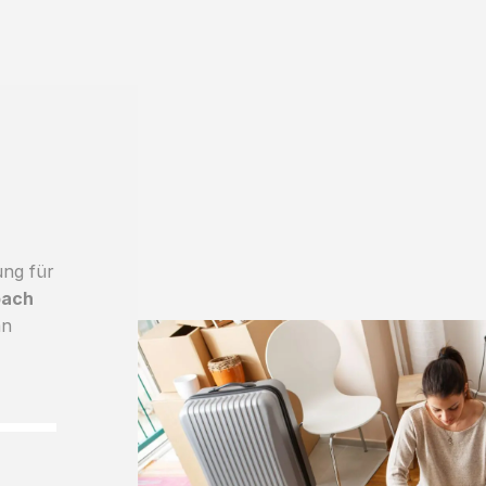
ung für
bach
an