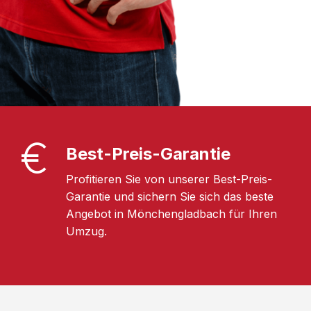
Best-Preis-Garantie
Profitieren Sie von unserer Best-Preis-
Garantie und sichern Sie sich das beste
Angebot in Mönchengladbach für Ihren
Umzug.