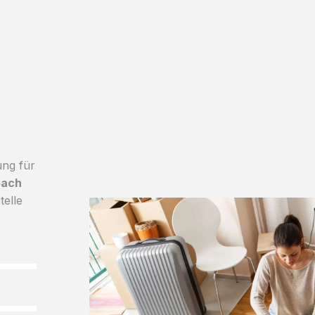
ung für
bach
telle