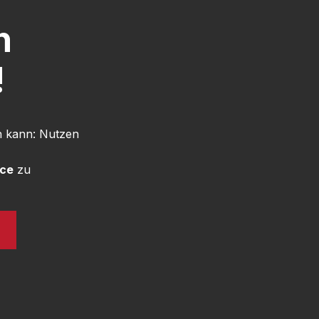
h
!
n kann: Nutzen
ice
zu