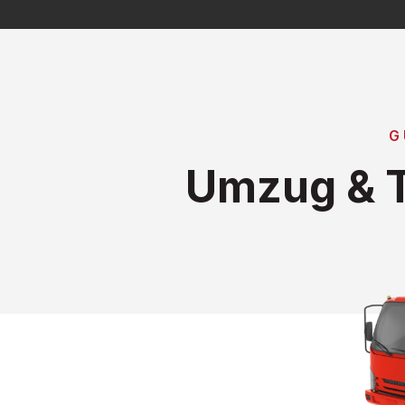
G
Umzug & T