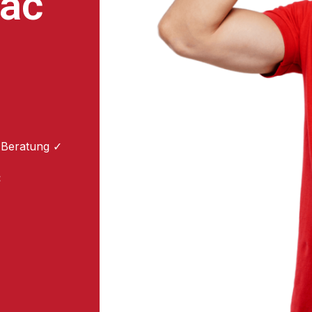
ac
 Beratung ✓
: