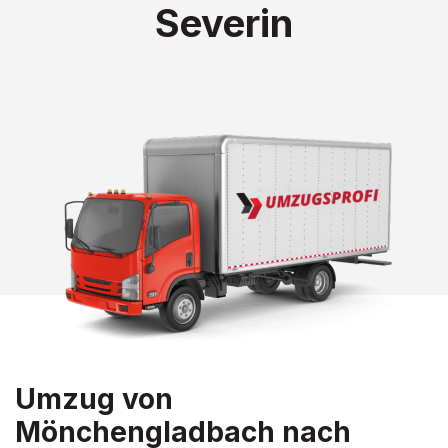
Severin
Umzug von
Mönchengladbach nach