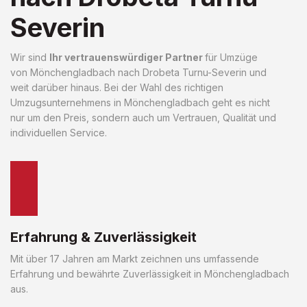
Severin
Wir sind
Ihr vertrauenswürdiger Partner
für Umzüge
von Mönchengladbach nach Drobeta Turnu-Severin und
weit darüber hinaus. Bei der Wahl des richtigen
Umzugsunternehmens in Mönchengladbach geht es nicht
nur um den Preis, sondern auch um Vertrauen, Qualität und
individuellen Service.
Erfahrung & Zuverlässigkeit
Mit über 17 Jahren am Markt zeichnen uns umfassende
Erfahrung und bewährte Zuverlässigkeit in Mönchengladbach
aus.