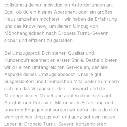
vollständig deinen individuellen Anforderungen an.
Egal, ob du ein kleines Apartment oder ein großes
Haus umziehen möchtest – wir haben die Erfahrung
und das Know-how, um deinen Umzug von
Mönchengladbach nach Drobeta Turnu-Severin
sicher und effizient zu gestalten.
Bei Umzugsprofi Eich stehen Qualität und
Kundenzufriedenheit an erster Stelle. Deshalb bieten
wir dir einen umfangreichen Service an, der alle
Aspekte deines Umzugs abdeckt. Unsere gut
ausgebildeten und freundlichen Mitarbeiter kümmern
sich um das Verpacken, den Transport und die
Montage deiner Möbel und achten dabei stets auf
Sorgfalt und Präzision. Mit unserer Erfahrung und
unserem Engagement sorgen wir dafür, dass du dich
während des Umzugs voll und ganz auf dein neues
Leben in Drobeta Turnu-Severin konzentrieren