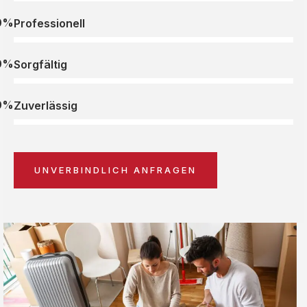
0%
Professionell
0%
Sorgfältig
0%
Zuverlässig
UNVERBINDLICH ANFRAGEN