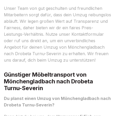
Unser Team von gut geschulten und freundlichen
Mitarbeitern sorgt dafür, dass dein Umzug reibungslos
abläuft. Wir legen großen Wert auf Transparenz und
Fairness, daher bieten wir dir ein faires Preis-
Leistungs-Verhältnis. Nutze unser Kontaktformular
oder ruf uns direkt an, um ein unverbindliches
Angebot für deinen Umzug von Mönchengladbach
nach Drobeta Turnu-Severin zu erhalten. Wir freuen
uns darauf, dich beim Umzug zu unterstützen!
Günstiger Möbeltransport von
Mönchengladbach nach Drobeta
Turnu-Severin
Du planst einen Umzug von Mönchengladbach nach
Drobeta Turnu-Severin?