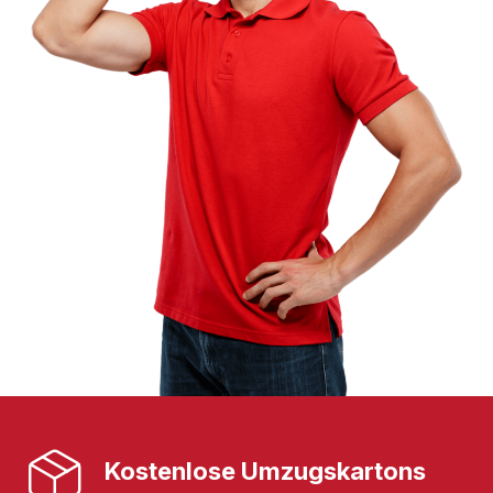
Kostenlose Umzugskartons