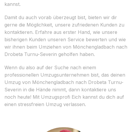
kannst.
Damit du auch vorab überzeugt bist, bieten wir dir
gerne die Möglichkeit, unsere zufriedenen Kunden zu
kontaktieren. Erfahre aus erster Hand, wie unsere
bisherigen Kunden unseren Service bewerten und wie
wir ihnen beim Umziehen von Mönchengladbach nach
Drobeta Turnu-Severin geholfen haben.
Wenn du also auf der Suche nach einem
professionellen Umzugsunternehmen bist, das deinen
Umzug von Mönchengladbach nach Drobeta Turnu-
Severin in die Hände nimmt, dann kontaktiere uns
noch heute! Mit Umzugsprofi Eich kannst du dich auf
einen stressfreien Umzug verlassen.