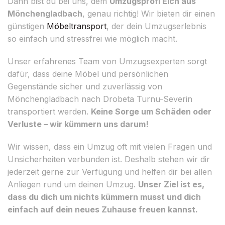
Dann bist du bei uns, dem
Umzugsprofi Eich aus
Mönchengladbach
, genau richtig! Wir bieten dir einen
günstigen
Möbeltransport
, der dein Umzugserlebnis
so einfach und stressfrei wie möglich macht.
Unser erfahrenes Team von Umzugsexperten sorgt
dafür, dass deine Möbel und persönlichen
Gegenstände sicher und zuverlässig von
Mönchengladbach nach Drobeta Turnu-Severin
transportiert werden.
Keine Sorge um Schäden oder
Verluste – wir kümmern uns darum!
Wir wissen, dass ein Umzug oft mit vielen Fragen und
Unsicherheiten verbunden ist. Deshalb stehen wir dir
jederzeit gerne zur Verfügung und helfen dir bei allen
Anliegen rund um deinen Umzug.
Unser Ziel ist es,
dass du dich um nichts kümmern musst und dich
einfach auf dein neues Zuhause freuen kannst.