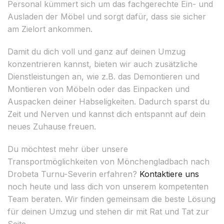
Personal kümmert sich um das fachgerechte Ein- und
Ausladen der Möbel und sorgt dafür, dass sie sicher
am Zielort ankommen.
Damit du dich voll und ganz auf deinen Umzug
konzentrieren kannst, bieten wir auch zusätzliche
Dienstleistungen an, wie z.B. das Demontieren und
Montieren von Möbeln oder das Einpacken und
Auspacken deiner Habseligkeiten. Dadurch sparst du
Zeit und Nerven und kannst dich entspannt auf dein
neues Zuhause freuen.
Du möchtest mehr über unsere
Transportmöglichkeiten von Mönchengladbach nach
Drobeta Turnu-Severin erfahren?
Kontaktiere uns
noch heute und lass dich von unserem kompetenten
Team beraten. Wir finden gemeinsam die beste Lösung
für deinen Umzug und stehen dir mit Rat und Tat zur
Seite.