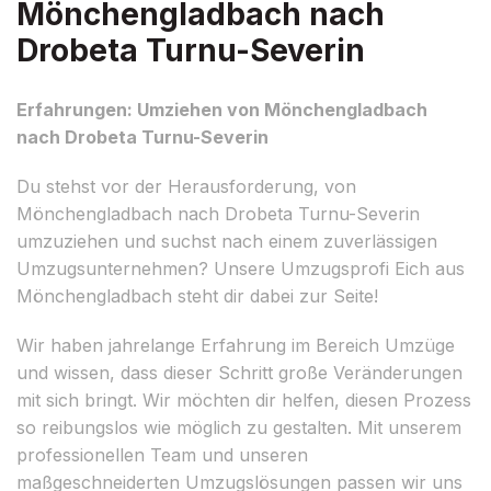
Mönchengladbach nach
Drobeta Turnu-Severin
Erfahrungen: Umziehen von Mönchengladbach
nach Drobeta Turnu-Severin
Du stehst vor der Herausforderung, von
Mönchengladbach nach Drobeta Turnu-Severin
umzuziehen und suchst nach einem zuverlässigen
Umzugsunternehmen? Unsere Umzugsprofi Eich aus
Mönchengladbach steht dir dabei zur Seite!
Wir haben jahrelange Erfahrung im Bereich Umzüge
und wissen, dass dieser Schritt große Veränderungen
mit sich bringt. Wir möchten dir helfen, diesen Prozess
so reibungslos wie möglich zu gestalten. Mit unserem
professionellen Team und unseren
maßgeschneiderten Umzugslösungen passen wir uns