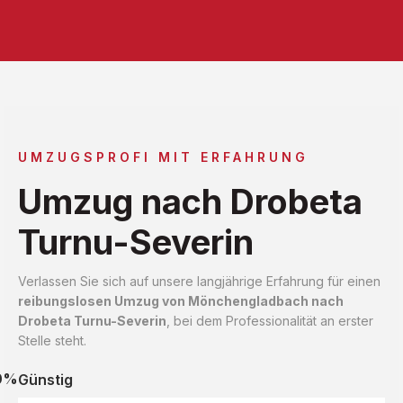
UMZUGSPROFI MIT ERFAHRUNG
Umzug nach Drobeta
Turnu-Severin
Verlassen Sie sich auf unsere langjährige Erfahrung für einen
reibungslosen Umzug von Mönchengladbach nach
Drobeta Turnu-Severin
, bei dem Professionalität an erster
Stelle steht.
0%
Günstig