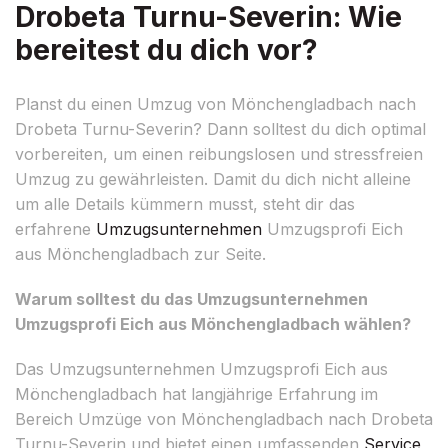
Drobeta Turnu-Severin: Wie
bereitest du dich vor?
Planst du einen Umzug von Mönchengladbach nach
Drobeta Turnu-Severin? Dann solltest du dich optimal
vorbereiten, um einen reibungslosen und stressfreien
Umzug zu gewährleisten. Damit du dich nicht alleine
um alle Details kümmern musst, steht dir das
erfahrene
Umzugsunternehmen
Umzugsprofi Eich
aus Mönchengladbach zur Seite.
Warum solltest du das Umzugsunternehmen
Umzugsprofi Eich aus Mönchengladbach wählen?
Das Umzugsunternehmen Umzugsprofi Eich aus
Mönchengladbach hat langjährige Erfahrung im
Bereich Umzüge von Mönchengladbach nach Drobeta
Turnu-Severin und bietet einen umfassenden
Service
,