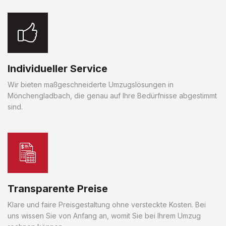
Individueller Service
Wir bieten maßgeschneiderte Umzugslösungen in
Mönchengladbach, die genau auf Ihre Bedürfnisse abgestimmt
sind.
Transparente Preise
Klare und faire Preisgestaltung ohne versteckte Kosten. Bei
uns wissen Sie von Anfang an, womit Sie bei Ihrem Umzug