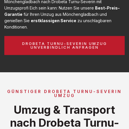
Mönchengladbach nach Drobeta Turnu-Severin mit
Umzugsprofi Eich sein kann: Nutzen Sie unsere
Best-Preis-
Garantie
für Ihren Umzug aus Mönchengladbach und
genießen Sie
erstklassigen Service
zu unschlagbaren
Konditionen.
DROBETA TURNU-SEVERIN UMZUG
UNVERBINDLICH ANFRAGEN
GÜNSTIGER DROBETA TURNU-SEVERIN
UMZUG
Umzug & Transport
nach Drobeta Turnu-