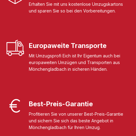
Erhalten Sie mit uns kostenlose Umzugskartons
und sparen Sie so bei den Vorbereitungen.
Europaweite Transporte
Mit Umzugsprofi Eich ist Ihr Eigentum auch bei
europaweiten Umzügen und Transporten aus
Mönchengladbach in sicheren Händen.
Best-Preis-Garantie
Profitieren Sie von unserer Best-Preis-Garantie
und sichern Sie sich das beste Angebot in
Mönchengladbach für Ihren Umzug.