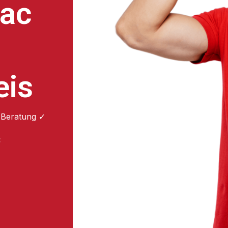
ac
t
eis
 Beratung ✓
: