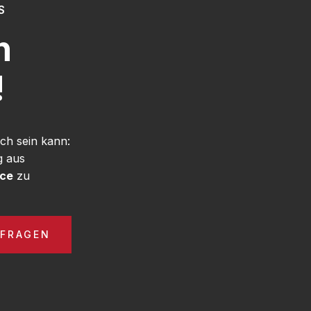
S
h
!
ch sein kann:
g aus
ice
zu
NFRAGEN