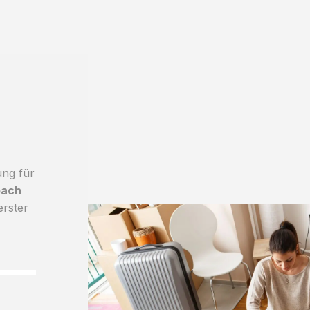
ung für
bach
erster