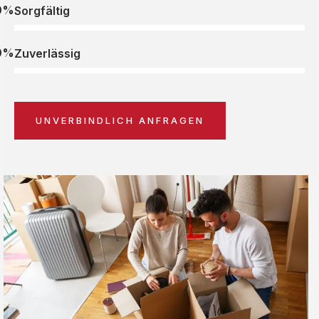
0%
Sorgfältig
0%
Zuverlässig
UNVERBINDLICH ANFRAGEN