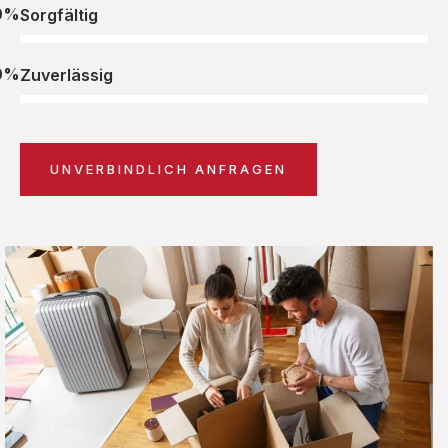
0%
Sorgfältig
0%
Zuverlässig
UNVERBINDLICH ANFRAGEN