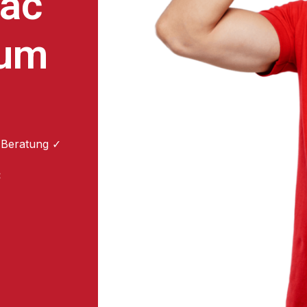
ac
zum
 Beratung ✓
: