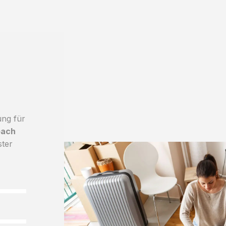
ung für
bach
ster