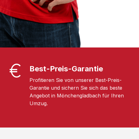
Best-Preis-Garantie
Profitieren Sie von unserer Best-Preis-
Garantie und sichern Sie sich das beste
Angebot in Mönchengladbach für Ihren
Umzug.