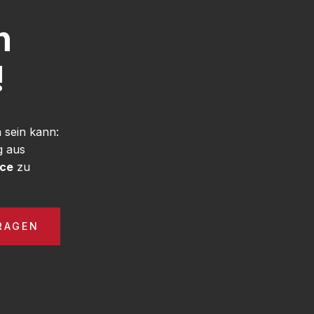
h
!
 sein kann:
g aus
ice
zu
RAGEN