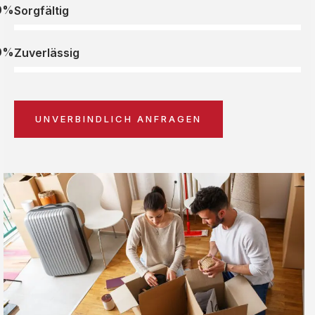
0%
Sorgfältig
0%
Zuverlässig
UNVERBINDLICH ANFRAGEN