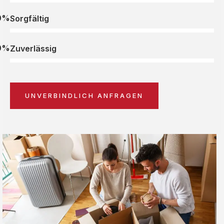
0%
Sorgfältig
0%
Zuverlässig
UNVERBINDLICH ANFRAGEN