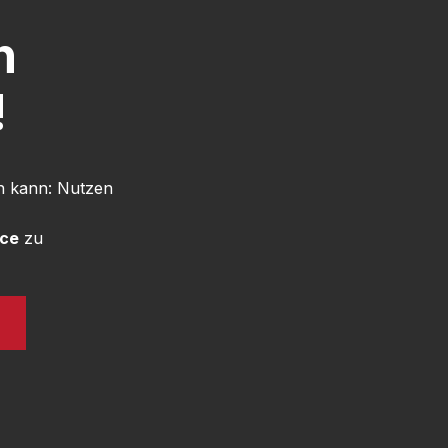
h
!
n kann: Nutzen
ice
zu