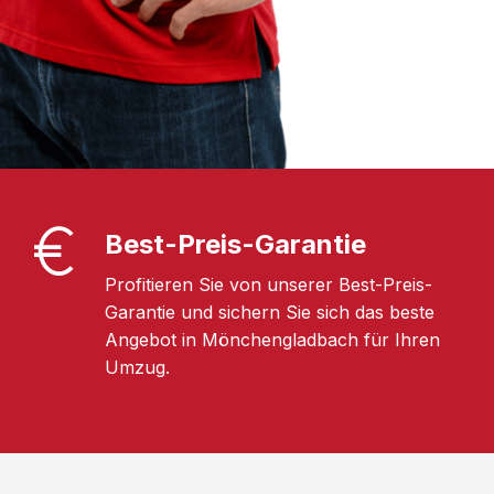
Best-Preis-Garantie
Profitieren Sie von unserer Best-Preis-
Garantie und sichern Sie sich das beste
Angebot in Mönchengladbach für Ihren
Umzug.