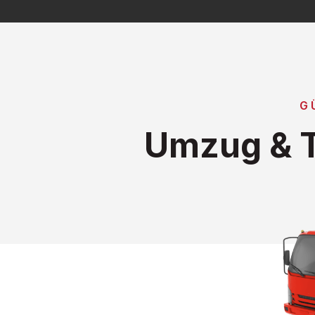
G
Umzug & T