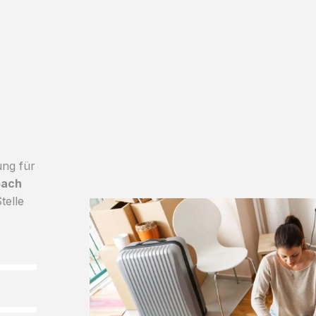
ung für
bach
telle