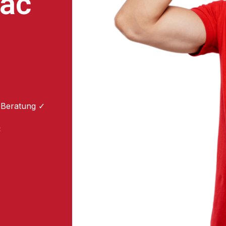
ac
 Beratung ✓
: