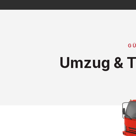
G
Umzug & T