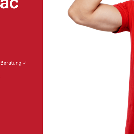
ac
 Beratung ✓
: