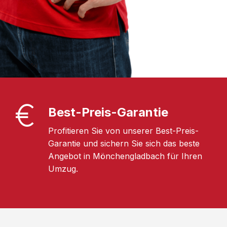
Best-Preis-Garantie
Profitieren Sie von unserer Best-Preis-
Garantie und sichern Sie sich das beste
Angebot in Mönchengladbach für Ihren
Umzug.