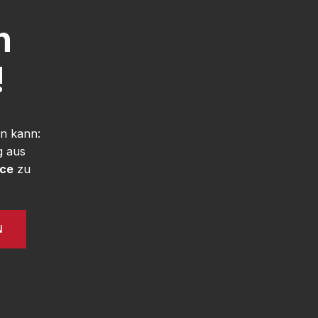
h
!
n kann:
g aus
ice
zu
N