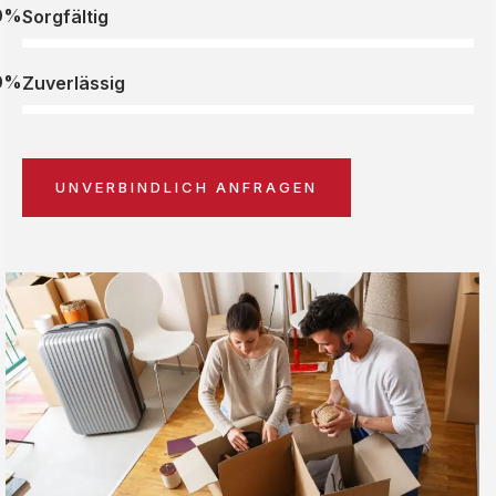
0%
Sorgfältig
0%
Zuverlässig
UNVERBINDLICH ANFRAGEN