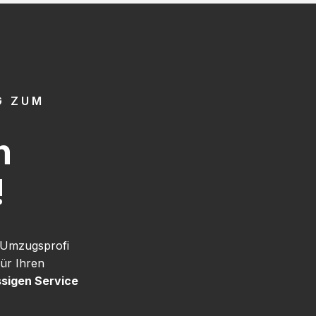
G ZUM
h
!
 Umzugsprofi
ür Ihren
ssigen Service