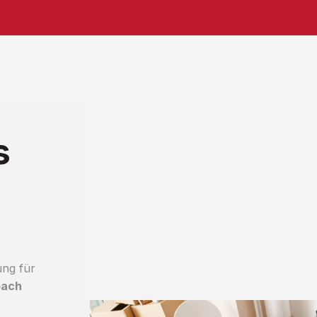
s
ung für
bach