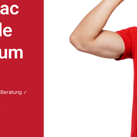
ac
de
zum
 Beratung ✓
: