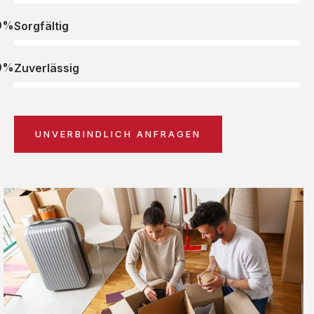
0%
Sorgfältig
0%
Zuverlässig
UNVERBINDLICH ANFRAGEN