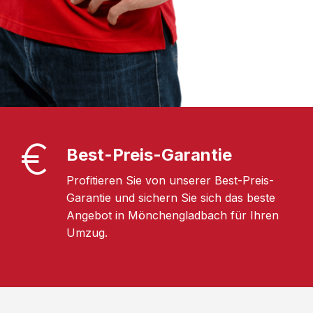
Best-Preis-Garantie
Profitieren Sie von unserer Best-Preis-
Garantie und sichern Sie sich das beste
Angebot in Mönchengladbach für Ihren
Umzug.