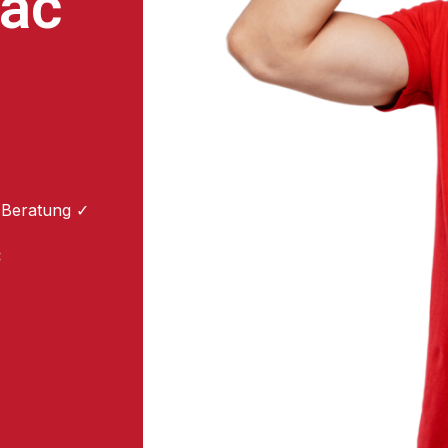
ac
 Beratung ✓
: