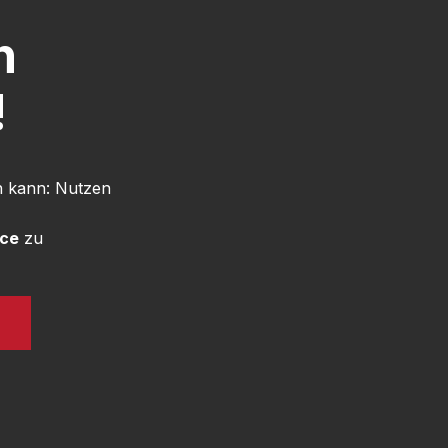
h
!
n kann: Nutzen
ice
zu
N