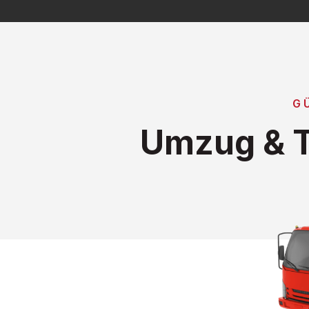
G
Umzug & T