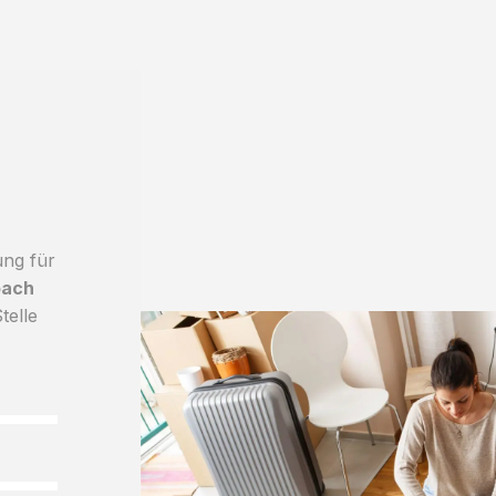
ung für
bach
telle