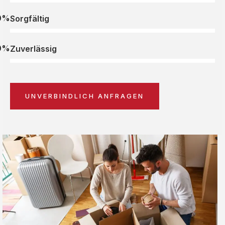
0%
Sorgfältig
0%
Zuverlässig
UNVERBINDLICH ANFRAGEN