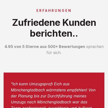
ERFAHRUNGEN
Zufriedene Kunden
berichten..
4.95 von 5 Sterne aus 500+ Bewertungen
sprechen
für sich.
"Ich kann Umzugsprofi Eich aus
Mönchengladbach wärmstens empfehlen! Von
der Planung bis zur Durchführung meines
Umzugs nach Mönchengladbach war das
Team professionell, zuverlässig und äußerst