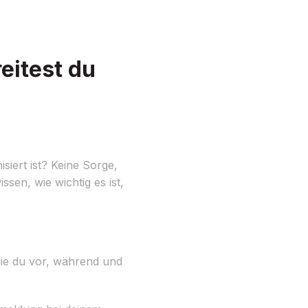
itest du
iert ist? Keine Sorge,
sen, wie wichtig es ist,
 die du vor, während und