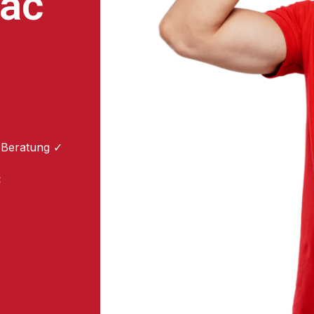
ac
 Beratung ✓
: