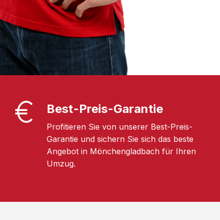
Best-Preis-Garantie
Profitieren Sie von unserer Best-Preis-
Garantie und sichern Sie sich das beste
Angebot in Mönchengladbach für Ihren
Umzug.