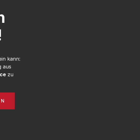
h
!
in kann:
g aus
ice
zu
EN