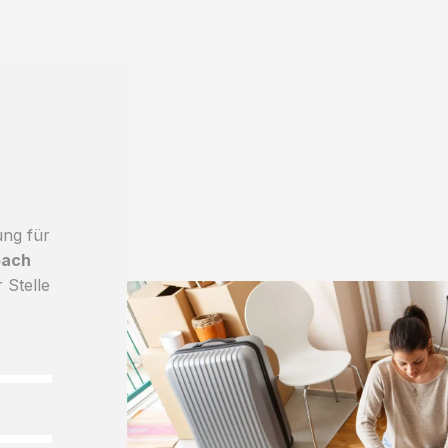
ung für
bach
 Stelle