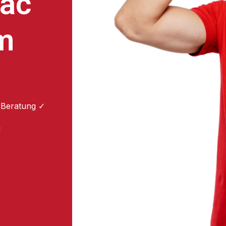
ac
m
 Beratung ✓
: