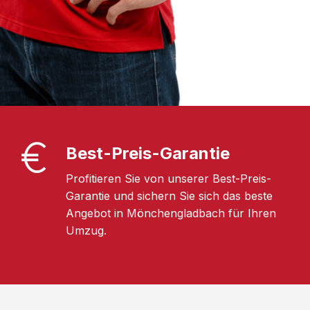
Best-Preis-Garantie
Profitieren Sie von unserer Best-Preis-
Garantie und sichern Sie sich das beste
Angebot in Mönchengladbach für Ihren
Umzug.