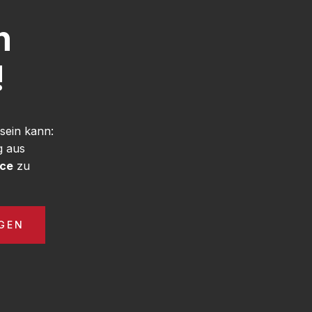
h
!
sein kann:
g aus
ice
zu
GEN