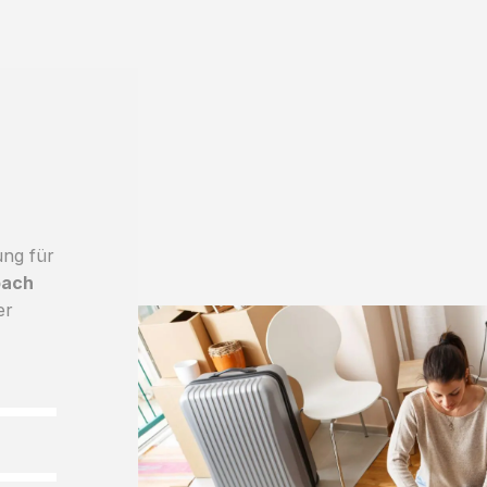
ung für
bach
er