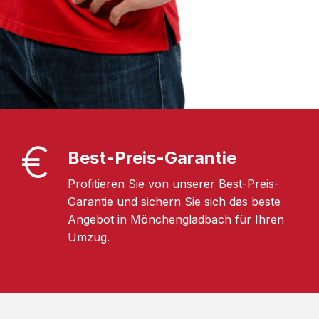
Best-Preis-Garantie
Profitieren Sie von unserer Best-Preis-
Garantie und sichern Sie sich das beste
Angebot in Mönchengladbach für Ihren
Umzug.