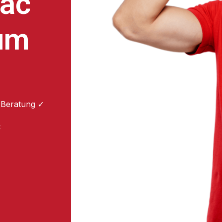
ac
um
 Beratung ✓
: