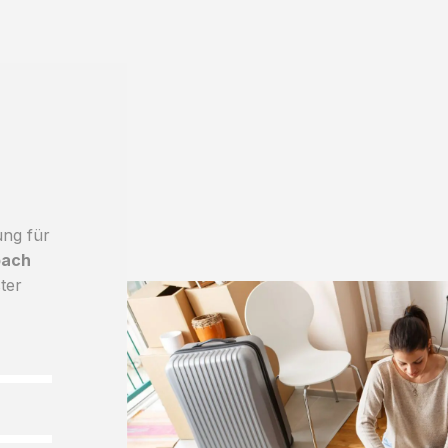
ung für
bach
ter