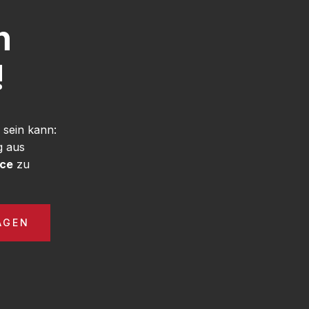
h
!
sein kann:
g aus
ice
zu
AGEN