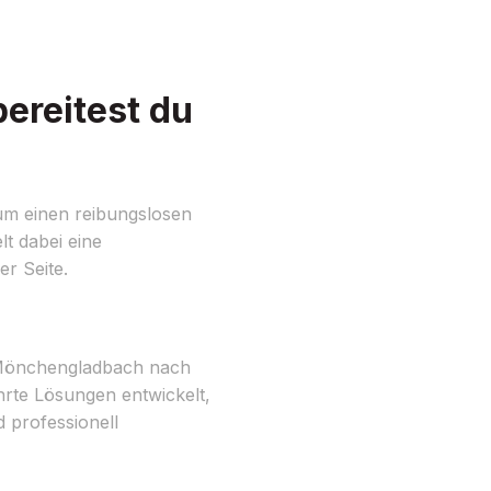
ereitest du
um einen reibungslosen
t dabei eine
r Seite.
 Mönchengladbach nach
rte Lösungen entwickelt,
d professionell