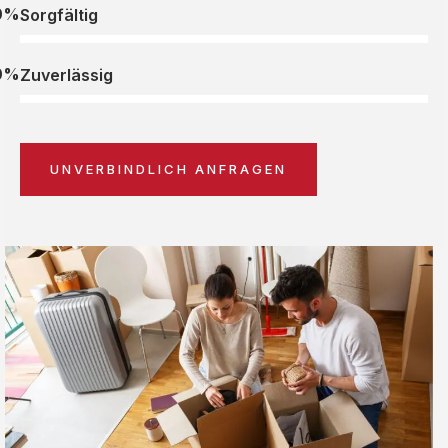
0%
Sorgfältig
0%
Zuverlässig
UNVERBINDLICH ANFRAGEN